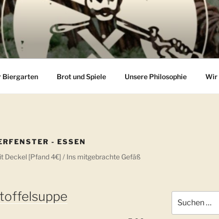
 Biergarten
Brot und Spiele
Unsere Philosophie
Wir 
ERFENSTER - ESSEN
Deckel [Pfand 4€] / Ins mitgebrachte Gefäß
toffelsuppe
Suchen
nach: