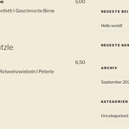
pe
5,00
nfetti I Geschmorte Birne
NEUESTE BE
Hello world!
tzle
NEUESTE KO
6,50
ARCHIV
otweinzwiebeln I Peterle
September 20
KATEGORIEN
Uncategorized